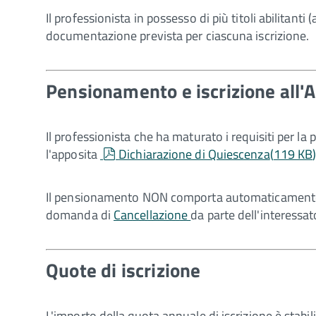
Il professionista in possesso di più titoli abilitant
documentazione prevista per ciascuna iscrizione.
Pensionamento e iscrizione all'A
Il professionista che ha maturato i requisiti per la
pdf
l'apposita
Dichiarazione di Quiescenza
(
119 KB
Il pensionamento NON comporta automaticamente la c
domanda di
Cancellazione
da parte dell'interessat
Quote di iscrizione
L'importo della quota annuale di iscrizione è stabil