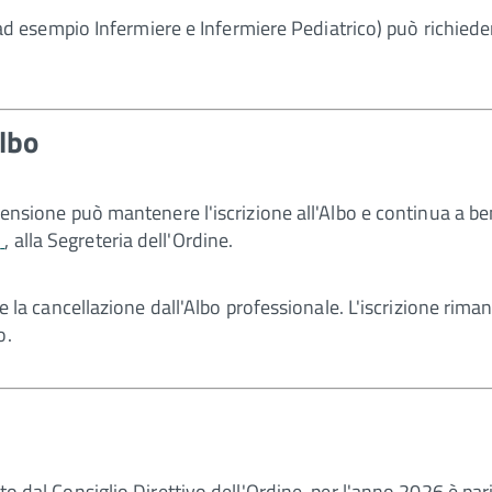
i (ad esempio Infermiere e Infermiere Pediatrico) può richiede
lbo
 pensione può mantenere l'iscrizione all'Albo e continua a be
)
, alla Segreteria dell'Ordine.
ancellazione dall'Albo professionale. L'iscrizione rimane i
o.
ito dal Consiglio Direttivo dell'Ordine, per l'anno 2026 è par